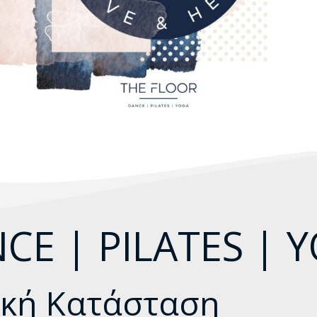
CE | PILATES | 
σική Κατάσταση