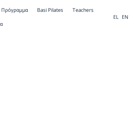
Πρόγραμμα
Basi Pilates
Teachers
EL
EN
ία