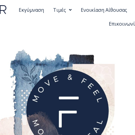
Eκγύμναση
Τιμές
Ενοικίαση Αίθουσας
Επικοινων