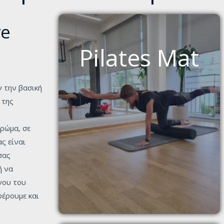
ve
Pilates Mat
ν την βασική
 της
ρώμα, σε
ς είναι
σας
ή να
νου του
φέρουμε και